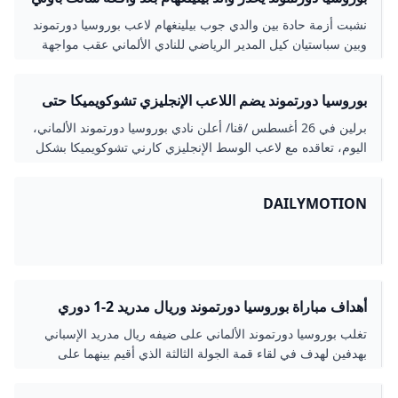
الشرق رياضة
نشبت أزمة حادة بين والدي جوب بيلينغهام لاعب بوروسيا دورتموند
وبين سباستيان كيل المدير الرياضي للنادي الألماني عقب مواجهة
سانت باولي التي انتهت بالتعادل (3-3). الشرق رياضة
بوروسيا دورتموند يضم اللاعب الإنجليزي تشوكويميكا حتى
2030
برلين في 26 أغسطس /قنا/ أعلن نادي بوروسيا دورتموند الألماني،
اليوم، تعاقده مع لاعب الوسط الإنجليزي كارني تشوكويميكا بشكل
نهائي حتى 2030، قادما من نادي تشلسي.
DAILYMOTION
أهداف مباراة بوروسيا دورتموند وريال مدريد 2-1 دوري
أبطال أوروبا البوابة
تغلب بوروسيا دورتموند الألماني على ضيفه ريال مدريد الإسباني
بهدفين لهدف في لقاء قمة الجولة الثالثة الذي أقيم بينهما على
ملعب سيغنال إيدونا بارك لحساب ال