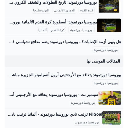
بوروسيا دورتموند: تاريخ البطولات والشغف الكروي بوروسيا دورتموند هو أحد أعرق وأشهر الأندية الألمانية في كرة القدم، تأسس عام 1909 في مدينة دورتموند الواقعة في ولاية شمال الراين-وستفاليا. يتميز النادي بالألوان الأصفر والأسود التي أصبحت رمزا معروفا يعكس شغف الفريق وجماهيره العريضة التي تملأ ملعبه الرسمي “سيجنال إيدونا بارك” بسعة تتجاوز 81,000 متفرج، وهو من أكبر وأشهر الملاعب في أوروبا، ويشتهر بمدرج “الجدار الأصفر” الذي يعتبر واحداً من أروع مدرجات المشجعين في كرة القدم العالمية. على الصعيد المحلي، يمتلك بوروسيا دورتموند سجلًا مدهشًا في الدوري الألماني “البوندسليجا” إذ توج باللقب في 8 مناسبات مختلفة منها أعوام 1956، 1957، 1963، ثم في فترة التسعينيات أعوام 1995 و1996، وأحدثها في العقود الأخيرة في 2011 و2012.
كرة القدم
الدوري الألماني
البوندسليجا
بوروسيا دورتموند: أسطورة كرة القدم الألمانية بوروسيا دورتموند هو نادٍ ألماني عريق تأسس في 19 ديسمبر 1909 بمدينة دورتموند الواقعة في منطقة الرور، شمال غرب ألمانيا، ويُعرف رسميًا باسم “بوروسيا دورتموند 09”. منذ تأسيسه، أصبح النادي رمزًا رياضيًا وثقافيًا هامًا في ألمانيا، حيث يمتلك قاعدة جماهيرية كبيرة تجاوزت 81,000 متفرج في ملعبه “سيغنال إيدونا بارك”، وهو أكبر ملعب في ألمانيا من حيث السعة. استقطب النادي عددًا من أبرز لاعبي كرة القدم وأسطوراته مثل يورغن كلينسمان وروبرت ليفاندوفسكي، مما أسهم في رفع مكانته ليس فقط محليًا بل وعالميًا.
بوروسيا دورتموند
كرة القدم
ألمانيا
هل ينهي أزمة الإصابات؟.. بوروسيا دورتموند يضم مدافع تشيلسي في صفقة عاجلة – جريدة مانشيت أعلن نادي بوروسيا دورتموند عن ضم المدافع الأرجنتيني أرون أنسلمينو من تشيلسي الإنجليزي على سبيل الإعارة حتى صيف 2026، مع خيار الشراء النهائي. جاءت هذه الخطوة اقرأ أيضًا:عودة نارية.. كرواتيا تستعيد قمة تصفيات مونديال 2026 فهل تحافظ عليها؟ أوضح لارس ريكن، المدير التنفيذي لبوروسيا دورتموند، أن هذه الصفقة كانت ضرورية وملحة. وأشار ريكن إلى أن الإصابات التي تعرض لها لاعبون أساسيون في قلب الدفاع، مثل إيمري تشان ونيكو شلوتيربك ونيكلاس زوله، دفعت إدارة النادي للتحرك بسرعة لتدعيم هذا المركز الحيوي لضمان استقرار الفريق.
بوروسيا دورتموند
المقالات الموصى بها
بوروسيا دورتموند يتعاقد مع الأرجنتيني آرون أنسيلمينو الجزيرة مباشر أعلن نادي بوروسيا دورتموند تعاقده مع المدافع الأرجنتيني الشاب آرون أنسيلمينو، لاعب منتخب الأرجنتين تحت 20 عاما، قادما من تشيلسي على سبيل الإعارة حتى 30 يونيو/حزيران 2026.
بوروسيا دورتموند
سبتمبر نت - بوروسيا دورتموند يتعاقد مع الأرجنتيني أنسيلمينو ٢٦ سبتمبرنت - الموقع الرسمي لوزارة الدفاع اليمنية يهتم بمتابعة ونشر مجمل الأنشطة العسكرية وكل ما يتعلق بالدولة والحكومة والقضايا المحلية وشؤون المغتربين والقضايا العربية والاقليمية والدولية, وكذا القضايا الثقافية والاقتصادية والرياضية والمنوعة وشؤون المرأة رياضة أنصار الله: الكيان أثبت مجددا فشله الاستخباري والعسكري الخميس: 28 آب 2025 الأخبار منتخب الشباب يخسر مباراته الأولى في كأس الخليج أمام السعودية الخميس: 28 آب 2025 رياضة قرعة دوري أبطال أوروبا تسفر عن «مواجهات نارية» الخميس: 28 آب 2025 رياضة
بوروسيا دورتموند
FilGoal ترتيب نادي بوروسيا دورتموند - ألمانيا ترتيب نادي بوروسيا دورتموند - ألمانيا الرئيسية أخبار مباريات ميركاتو فانتازي في الجول مسابقة التوقعات فيديوهات عدسات آراء حرة ركن الألعاب الدوري المصري الدوري الإنجليزي الممتاز الدوري الإسباني الدوري الإيطالي الدوري الفرنسي الدوري الألماني الدوري السعودي للمحترفين دوري أبطال إفريقيا كأس الكونفدرالية دوري أبطال أوروبا كل البطولات الكرة المصرية الدوري المصري الكرة الأوروبية الكرة الإفريقية منتخب مصر سعودي في الجول الدوري الإنجليزي الدوري الإسباني دوري أبطال أوروبا القسم الثاني رياضات أخرى
بوروسيا دورتموند