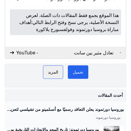
هذا الموقع يجمع فقط المقالات ذات الصلة. لعرض
النسخة الأصلية، يرجى نسخ وفتح الرابط التالي:
أهداف
مباراة بروسيا دورتموند وفولفسبورج يلاكورة
تعادل مثير بين سانت
- YouTube
باولي ضد دورتموند 3-3
في الدوري الألماني -
اليوم السابع
تحميل
المزيد
هو
ف
أحدث المقالات
بوروسيا دورتموند يعلن التعاقد رسميًا مع أنسلمينو من تشيلسي لتعزيز الدفاع - محتوى بلس أعلن نادي بوروسيا دورتموند عن ضم المدافع الأرجنتيني أرون أنسلمينو قادمًا من تشيلسي خلال فترة الانتقالات الصيفية الحالية، حيث جاء التعاقد على سبيل الإعارة لمدة Byأحمد سيدUpdated on
بوروسيا دورتموند
ا
بوروسيا دورتموند: تاريخ المجد والإنجازات التاريخية بوروسيا دورتموند هو واحد من أعرق وأشهر الأندية في تاريخ كرة القدم الألمانية والعالمية، حيث تأسس في 19 ديسمبر 1909 بمدينة دورتموند الألمانية، وهو النادي الذي يحمل ألوان الأصفر والأسود. يتميز الفريق بتاريخ حافل بالإنجازات المحلية والقارية، ويرتبط اسمه بتاريخ عريق من المنافسات والألقاب التي حققها عبر أكثر من قرن من الزمن، بالإضافة إلى قاعدة جماهيرية ضخمة تعادل أكثر من 100 ألف عضو رسمياً، ويشتهر ملعبه “سيجنال إيدونا بارك” الذي يتسع لنحو 81,264 متفرج والذي يعد من أكبر وأفضل الملاعب في أوروبا، ويعرف المدرج الشهير “الجدار الأصفر” باعتباره واحدًا من أكثر المدرجات حماسًا في كرة القدم العالمية.