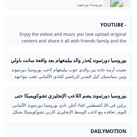
بوروسيا دورتموند
- YOUTUBE
Enjoy the videos and music you love upload original
content and share it all with friends family and the
world on YouTube.
بوروسيا دورتموند يُحذر والد بيلينغهام بعد واقعة سانت باولي
الشرق رياضة
نشبت أزمة حادة بين والدي جوب بيلينغهام لاعب بوروسيا دورتموند
وبين سباستيان كيل المدير الرياضي للنادي الألماني عقب مواجهة
سانت باولي التي انتهت بالتعادل (3-3). الشرق رياضة
بوروسيا دورتموند يضم اللاعب الإنجليزي تشوكويميكا حتى
2030
برلين في 26 أغسطس /قنا/ أعلن نادي بوروسيا دورتموند الألماني،
اليوم، تعاقده مع لاعب الوسط الإنجليزي كارني تشوكويميكا بشكل
نهائي حتى 2030، قادما من نادي تشلسي.
DAILYMOTION