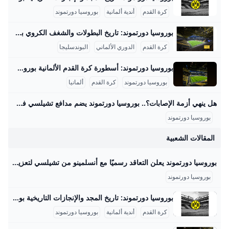
كرة القدم
أندية ألمانية
بوروسيا دورتموند
بوروسيا دورتموند: تاريخ البطولات والشغف الكروي بوروسيا دورتموند هو أحد أعرق وأشهر الأندية الألمانية في كرة القدم، تأسس عام 1909 في مدينة دورتموند الواقعة في ولاية شمال الراين-وستفاليا. يتميز النادي بالألوان الأصفر والأسود التي أصبحت رمزا معروفا يعكس شغف الفريق وجماهيره العريضة التي تملأ ملعبه الرسمي “سيجنال إيدونا بارك” بسعة تتجاوز 81,000 متفرج، وهو من أكبر وأشهر الملاعب في أوروبا، ويشتهر بمدرج “الجدار الأصفر” الذي يعتبر واحداً من أروع مدرجات المشجعين في كرة القدم العالمية. على الصعيد المحلي، يمتلك بوروسيا دورتموند سجلًا مدهشًا في الدوري الألماني “البوندسليجا” إذ توج باللقب في 8 مناسبات مختلفة منها أعوام 1956، 1957، 1963، ثم في فترة التسعينيات أعوام 1995 و1996، وأحدثها في العقود الأخيرة في 2011 و2012.
و
كرة القدم
الدوري الألماني
البوندسليجا
بوروسيا دورتموند: أسطورة كرة القدم الألمانية بوروسيا دورتموند هو نادٍ ألماني عريق تأسس في 19 ديسمبر 1909 بمدينة دورتموند الواقعة في منطقة الرور، شمال غرب ألمانيا، ويُعرف رسميًا باسم “بوروسيا دورتموند 09”. منذ تأسيسه، أصبح النادي رمزًا رياضيًا وثقافيًا هامًا في ألمانيا، حيث يمتلك قاعدة جماهيرية كبيرة تجاوزت 81,000 متفرج في ملعبه “سيغنال إيدونا بارك”، وهو أكبر ملعب في ألمانيا من حيث السعة. استقطب النادي عددًا من أبرز لاعبي كرة القدم وأسطوراته مثل يورغن كلينسمان وروبرت ليفاندوفسكي، مما أسهم في رفع مكانته ليس فقط محليًا بل وعالميًا.
لم
بوروسيا دورتموند
كرة القدم
ألمانيا
و
هل ينهي أزمة الإصابات؟.. بوروسيا دورتموند يضم مدافع تشيلسي في صفقة عاجلة – جريدة مانشيت أعلن نادي بوروسيا دورتموند عن ضم المدافع الأرجنتيني أرون أنسلمينو من تشيلسي الإنجليزي على سبيل الإعارة حتى صيف 2026، مع خيار الشراء النهائي. جاءت هذه الخطوة اقرأ أيضًا:عودة نارية.. كرواتيا تستعيد قمة تصفيات مونديال 2026 فهل تحافظ عليها؟ أوضح لارس ريكن، المدير التنفيذي لبوروسيا دورتموند، أن هذه الصفقة كانت ضرورية وملحة. وأشار ريكن إلى أن الإصابات التي تعرض لها لاعبون أساسيون في قلب الدفاع، مثل إيمري تشان ونيكو شلوتيربك ونيكلاس زوله، دفعت إدارة النادي للتحرك بسرعة لتدعيم هذا المركز الحيوي لضمان استقرار الفريق.
ف
بوروسيا دورتموند
عش
المقالات الشعبية
ه
بوروسيا دورتموند يعلن التعاقد رسميًا مع أنسلمينو من تشيلسي لتعزيز الدفاع - محتوى بلس أعلن نادي بوروسيا دورتموند عن ضم المدافع الأرجنتيني أرون أنسلمينو قادمًا من تشيلسي خلال فترة الانتقالات الصيفية الحالية، حيث جاء التعاقد على سبيل الإعارة لمدة Byأحمد سيدUpdated on
بوروسيا دورتموند
بوروسيا دورتموند: تاريخ المجد والإنجازات التاريخية بوروسيا دورتموند هو واحد من أعرق وأشهر الأندية في تاريخ كرة القدم الألمانية والعالمية، حيث تأسس في 19 ديسمبر 1909 بمدينة دورتموند الألمانية، وهو النادي الذي يحمل ألوان الأصفر والأسود. يتميز الفريق بتاريخ حافل بالإنجازات المحلية والقارية، ويرتبط اسمه بتاريخ عريق من المنافسات والألقاب التي حققها عبر أكثر من قرن من الزمن، بالإضافة إلى قاعدة جماهيرية ضخمة تعادل أكثر من 100 ألف عضو رسمياً، ويشتهر ملعبه “سيجنال إيدونا بارك” الذي يتسع لنحو 81,264 متفرج والذي يعد من أكبر وأفضل الملاعب في أوروبا، ويعرف المدرج الشهير “الجدار الأصفر” باعتباره واحدًا من أكثر المدرجات حماسًا في كرة القدم العالمية.
كرة القدم
أندية ألمانية
بوروسيا دورتموند