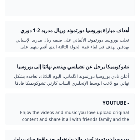
أهداف مباراة بوروسيا دورتموند وريال مدريد 2-1 دوري
أبطال أوروبا البوابة
تغلب بوروسيا دورتموند الألماني على ضيفه ريال مدريد الإسباني
بهدفين لهدف في لقاء قمة الجولة الثالثة الذي أقيم بينهما على
ملعب سيغنال إيدونا بارك لحساب ال
تشوكويميكا يرحل عن تشيلسي وينضم نهائيًا إلى بوروسيا
دورتموند حتى 2030 – كل الكورة
أعلن نادي بوروسيا دورتموند الألماني، اليوم الثلاثاء، تعاقده بشكل
نهائي مع لاعب الوسط الإنجليزي الشاب كارني تشوكويميكا قادمًا
من تشيلسي، بعقد يمتد حتى
- YOUTUBE
Enjoy the videos and music you love upload original
content and share it all with friends family and the
world on YouTube.
بوروسيا دورتموند يُحذر والد بيلينغهام بعد واقعة سانت باولي