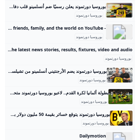
بوروسيا دورتموند يعلن رسميًا ضم أنسلمينو قلب دفاع تشيلسى الرياضة بوابة الدولة أعلن بوروسيا دورتموند عن تعاقده مع الأرجنتينى أرون أنسلمينو مدافع تشيلسى خلال فترة الانتقالات الصيفية الجارية أصدر دورتموند بيانا رسميا كشف خلاله عن ضم قلب ال… أنسلمينو الأربعاء، 27 أغسطس 2025 12:44 مـبتوقيت القاهرةكتب سعد صديق أعلن بوروسيا دورتموند عن تعاقده مع الأرجنتينى أرون أنسلمينو مدافع تشيلسى خلال فترة الانتقالات الصيفية الجارية. أصدر دورتموند بيانا رسميا كشف خلاله عن ضم قلب الدفاع الأرجنتيني أرون أنسليمنو على سبيل الإعارة لمدة موسم حتى 30 يونيو 2026 مع عدم وجود بند أحقية الشراء.
بوروسيا دورتموند
- YouTube Enjoy the videos and music you love, upload original content, and share it all with friends, family, and the world on YouTube.
بوروسيا دورتموند
Borussia Dortmund - BBC Sport The home of Borussia Dortmund on BBC Sport online. Includes the latest news stories, results, fixtures, video and audio.
بوروسيا دورتموند
بوروسيا دورتموند يضم الأرجنتيني أنسلمينو من تشيلسي أعلن نادي بوروسيا دورتموند الألماني، اليوم الأربعاء، تعاقده مع آرون أنسلمينو، قادما من صفوف فريق تشيلسي الإنجليزي. رئيس التحرير أحمد سليمان جوجل نيوز
بوروسيا دورتموند
بطولة ألمانيا لكرة القدم.. لاعبو بوروسيا دورتموند متحمسون لإستئناف المنافسات ‘أكد مايكل زورك المدير الإداري لنادي بوروسيا دورتموند الألماني لكرة القدم، أن جميع اللاعبين متحمسين لإستئناف منافسات “البوندسليغا”، مؤكدا عدم وجود أي مشاعر قلق أو استياء لديهم. وقال زورك في تصريحات صحفية “، إن المعايير الصحية التي قدمتها رابطة الدوري الألماني تتضمن “أعلى مستويات ممكنة للسلامة”. وأشار إلى أن الجهود المبذولة والمحادثات التي أجريت، أكدت’ ‘أكد مايكل زورك المدير الإداري لنادي بوروسيا دورتموند الألماني لكرة القدم، أن جميع اللاعبين متحمسين لإستئناف منافسات “البوندسليغا”، مؤكدا عدم وجود أي م’ 10 مايو، 2020منذ 10 ساعاتمنذ 5 أياممنذ أسبوعينمنذ 3 أسابيعمنذ 4 أسابيع28 يوليو، 202520 يوليو، 202512 يوليو، 20256 يوليو، 202527 يونيو، 202521 يونيو، 202523 أبريل، 202516 فبراير، 202531 أكتوبر، 202430 أكتوبر، 202429 أكتوبر، 202428 أكتوبر، 202426 أكتوبر، 202426 أكتوبر، 202419 يوليو، 20245 يونيو، 202428 أبريل، 2024
بوروسيا دورتموند
بوروسيا دورتموند يتوقع خسائر بقيمة 50 مليون دولار بسبب أزمة كورونا أعلن نادي بوروسيا دورتموند الألماني لكرة القدم اليوم الاثنين أنه يتوقع أن تصل خسائره إلى نحو 45 مليون يورو (50.5 مليون دولار) في الموسم المنقضي، وذلك…
بوروسيا دورتموند
Dailymotion