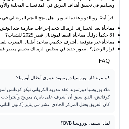
ويساهم في تحقيق أهداف الفريق في المنافسات المحلية والأورو
اقرأ أيضًا:رونالدو وعقدة السوبر.. هل ينجح النجم البرتغالي في
مفاجأة بعد الخسارة.. الزمالك يتخذ إجراءات صارمة ضد الونش
81 حكماً دولياً.. مفاجأة الفيفا لمونديال قطر 2025 للشباب؟
مفاجأة غير متوقعة.. أشرف حكيمي يفاجئ أطفال المغرب بلقطة
قرار الرحيل؟.. تطور جديد في مجلس الزمالك يحسم مصير فيري
FAQ
كم مرة فاز بوروسيا دورتموند بدوري أبطال أوروبا؟
كان الفريق يحتل المركز الحادي عشر في يناير (كانون الثاني) 2025.3 ays ago
لماذا يسمى بوروسيا BVB؟