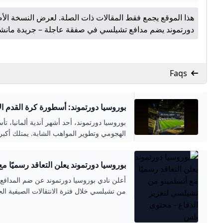
هذا الموقع يجمع فقط المقالات ذات الصلة. لعرض النسخة الأص
دورتموند يضم مدافع تشيلسي في صفقة عاجلة – جريدة مان
Faqs
بوروسيا دورتموند: أسطورة كرة القدم الأ
الهجومي وتطوير المواهب الشابة. يمتلك أكب
محلية وقارية، كما يلعب دورًا اجتماعيًا هامًا 
بوروسيا دورتموند يعلن التعاقد رسميًا م
الدفاع - محتوى بلس
أعلن نادي بوروسيا دورتموند عن ضم المدافع ال
من تشيلسي خلال فترة الانتقالات الصيفية الح
الإعارة لمدة