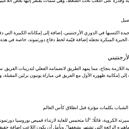
وية وقدرة على اللعب تحت الضغط، وهي سمات يفتقر إليها بعض اللاعبي
مجاني لمباريات دورت
البوندسليغا ودوري أبطا
اصيل
مع ملخصات فيديو وت
جيدة اكتسبها في الدوري الأرجنتيني، إضافة إلى إمكاناته الكبيرة التي 
مفصلة. لو إنت من
لخبرة المبكرة تجعله إضافة قيّمة لخط دفاع دورتموند، خاصة في هذه ا
بوروسيا دورتموند، فا
المكان المثالي لمتابع
أرجنتيني
الأصفر والأسود
ة اللازمة بنجاح، مما يمهد الطريق لانضمامه الفعلي لتدريبات الفريق. 
شير التوقعات إلى إمكانية ظهوره الأول مع الفريق في مباراة يونيون برلين المقبلة، 
 الشباب بكلمات مؤثرة قبل انطلاق كأس العالم
ه الكروية، قائلًا: “أنا متحمس للغاية لارتداء قميص بوروسيا دورتموند
هيره الرائعة التي تشتهر بشغفها”. ويأمل أن يكون اللاعب إضافة حقيق