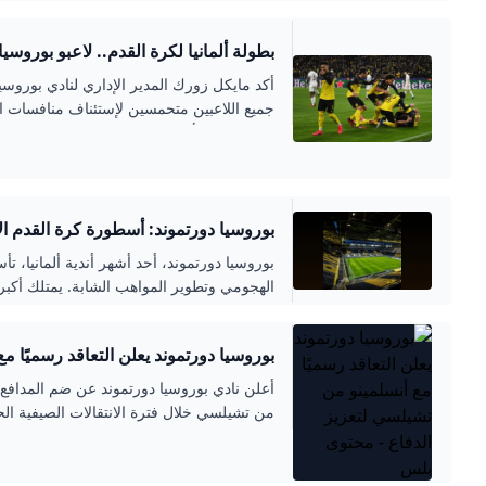
بطولة ألمانيا لكرة القدم.. لاعبو بوروس
المنافسات
أكد مايكل زورك المدير الإداري لنادي بوروسيا
جميع اللاعبين متحمسين لإستئناف منافسات ال
مشاعر قلق أو استياء لديهم. وقال زورك في 
الصحية التي قدمتها رابطة الدوري الألماني 
للسلامة. وأشار إلى أن الجهود المبذولة والم
بوروسيا دورتموند: أسطورة كرة القدم الأ
الهجومي وتطوير المواهب الشابة. يمتلك أكب
محلية وقارية، كما يلعب دورًا اجتماعيًا هامًا 
بوروسيا دورتموند يعلن التعاقد رسميًا م
الدفاع - محتوى بلس
أعلن نادي بوروسيا دورتموند عن ضم المدافع ال
من تشيلسي خلال فترة الانتقالات الصيفية الح
الإعارة لمدة