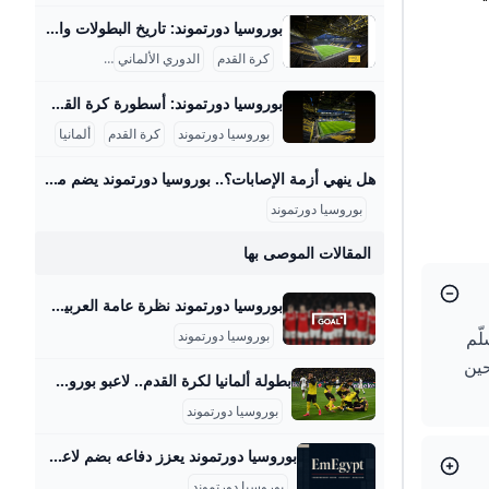
بوروسيا دورتموند: تاريخ البطولات والشغف الكروي بوروسيا دورتموند هو أحد أعرق وأشهر الأندية الألمانية في كرة القدم، تأسس عام 1909 في مدينة دورتموند الواقعة في ولاية شمال الراين-وستفاليا. يتميز النادي بالألوان الأصفر والأسود التي أصبحت رمزا معروفا يعكس شغف الفريق وجماهيره العريضة التي تملأ ملعبه الرسمي “سيجنال إيدونا بارك” بسعة تتجاوز 81,000 متفرج، وهو من أكبر وأشهر الملاعب في أوروبا، ويشتهر بمدرج “الجدار الأصفر” الذي يعتبر واحداً من أروع مدرجات المشجعين في كرة القدم العالمية. على الصعيد المحلي، يمتلك بوروسيا دورتموند سجلًا مدهشًا في الدوري الألماني “البوندسليجا” إذ توج باللقب في 8 مناسبات مختلفة منها أعوام 1956، 1957، 1963، ثم في فترة التسعينيات أعوام 1995 و1996، وأحدثها في العقود الأخيرة في 2011 و2012.
كرة القدم
الدوري الألماني
البوندسليجا
بوروسيا دورتموند: أسطورة كرة القدم الألمانية بوروسيا دورتموند هو نادٍ ألماني عريق تأسس في 19 ديسمبر 1909 بمدينة دورتموند الواقعة في منطقة الرور، شمال غرب ألمانيا، ويُعرف رسميًا باسم “بوروسيا دورتموند 09”. منذ تأسيسه، أصبح النادي رمزًا رياضيًا وثقافيًا هامًا في ألمانيا، حيث يمتلك قاعدة جماهيرية كبيرة تجاوزت 81,000 متفرج في ملعبه “سيغنال إيدونا بارك”، وهو أكبر ملعب في ألمانيا من حيث السعة. استقطب النادي عددًا من أبرز لاعبي كرة القدم وأسطوراته مثل يورغن كلينسمان وروبرت ليفاندوفسكي، مما أسهم في رفع مكانته ليس فقط محليًا بل وعالميًا.
بوروسيا دورتموند
كرة القدم
ألمانيا
هل ينهي أزمة الإصابات؟.. بوروسيا دورتموند يضم مدافع تشيلسي في صفقة عاجلة – جريدة مانشيت أعلن نادي بوروسيا دورتموند عن ضم المدافع الأرجنتيني أرون أنسلمينو من تشيلسي الإنجليزي على سبيل الإعارة حتى صيف 2026، مع خيار الشراء النهائي. جاءت هذه الخطوة اقرأ أيضًا:عودة نارية.. كرواتيا تستعيد قمة تصفيات مونديال 2026 فهل تحافظ عليها؟ أوضح لارس ريكن، المدير التنفيذي لبوروسيا دورتموند، أن هذه الصفقة كانت ضرورية وملحة. وأشار ريكن إلى أن الإصابات التي تعرض لها لاعبون أساسيون في قلب الدفاع، مثل إيمري تشان ونيكو شلوتيربك ونيكلاس زوله، دفعت إدارة النادي للتحرك بسرعة لتدعيم هذا المركز الحيوي لضمان استقرار الفريق.
بوروسيا دورتموند
المقالات الموصى بها
بوروسيا دورتموند نظرة عامة العربية Goal.com ابقَ في الطليعة مع أحدث بوروسيا دورتموند التغطيات. تعرف على آخر الأخبار وإحصاءات الفريق واللاعبين ونتائج المباريات في الوقت الفعلي، كل ذلك على GOAL
ء. وتسلّم
بوروسيا دورتموند
د في عقد لـ18 شهراً، في حين
بطولة ألمانيا لكرة القدم.. لاعبو بوروسيا دورتموند متحمسون لإستئناف المنافسات ‘أكد مايكل زورك المدير الإداري لنادي بوروسيا دورتموند الألماني لكرة القدم، أن جميع اللاعبين متحمسين لإستئناف منافسات “البوندسليغا”، مؤكدا عدم وجود أي مشاعر قلق أو استياء لديهم. وقال زورك في تصريحات صحفية “، إن المعايير الصحية التي قدمتها رابطة الدوري الألماني تتضمن “أعلى مستويات ممكنة للسلامة”. وأشار إلى أن الجهود المبذولة والمحادثات التي أجريت، أكدت’ ‘أكد مايكل زورك المدير الإداري لنادي بوروسيا دورتموند الألماني لكرة القدم، أن جميع اللاعبين متحمسين لإستئناف منافسات “البوندسليغا”، مؤكدا عدم وجود أي م’ 10 مايو، 2020منذ 10 ساعاتمنذ 5 أياممنذ أسبوعينمنذ 3 أسابيعمنذ 4 أسابيع28 يوليو، 202520 يوليو، 202512 يوليو، 20256 يوليو، 202527 يونيو، 202521 يونيو، 202523 أبريل، 202516 فبراير، 202531 أكتوبر، 202430 أكتوبر، 202429 أكتوبر، 202428 أكتوبر، 202426 أكتوبر، 202426 أكتوبر، 202419 يوليو، 20245 يونيو، 202428 أبريل، 2024
بوروسيا دورتموند
بوروسيا دورتموند يعزز دفاعه بضم لاعب تشيلسي الصاعد - مجلة مصر بوروسيا دورتموند يتعاقد مع أرون أنسلمينو على سبيل الإعارة أعلن نادي بوروسيا دورتموند الألماني، اليوم الأربعاء، عن تعاقده مع اللاعب الأرجنتيني أرون أنسلمينو، عبر الإعارة من تشيلسي الإنجليزي حتى نهاية الموسم الحالي. ويعتبر أنسلمينو ثاني لاعب ينضم إلى صفوف الفريق من النادي اللندني الفائز بكأس العالم للأندية هذا الصيف، بعد المهاجم الإنجليزي كارني تشوكوميكا. … انضم إلى قائمة المشتركين لدينا للحصول على آخر الأخبار والتحديثات والعروض الخاصة مباشرة في صندوق الوارد الخاص بك
بوروسيا دورتموند