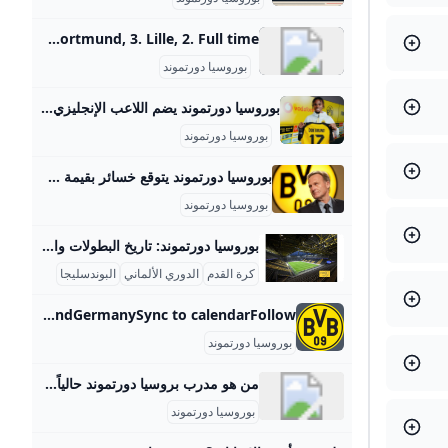
Borussia Dortmund Scores & Fixtures - This Months Schedule of Football Matches Sky Sports brings you today’s football schedule - filter by date or competition and never miss another match. Get all of the latest fixtures, live scores and results. Find the latest football scores and results from major competitions, including the Premier League and Champions League. Watch live football on Sky Sports. Sync to calendar View fixtureBorussia Dortmund 3 Lille 2 Full Time.FT Full Time.. Borussia Dortmund, 3. Lille, 2. Full time.
بوروسيا دورتموند
بوروسيا دورتموند يضم اللاعب الإنجليزي تشوكويميكا حتى 2030 برلين في 26 أغسطس /قنا/ أعلن نادي بوروسيا دورتموند الألماني، اليوم، تعاقده مع لاعب الوسط الإنجليزي كارني تشوكويميكا بشكل نهائي حتى 2030، قادما من نادي تشلسي.
بوروسيا دورتموند
بوروسيا دورتموند يتوقع خسائر بقيمة 50 مليون دولار بسبب أزمة كورونا أعلن نادي بوروسيا دورتموند الألماني لكرة القدم اليوم الاثنين أنه يتوقع أن تصل خسائره إلى نحو 45 مليون يورو (50.5 مليون دولار) في الموسم المنقضي، وذلك…
بوروسيا دورتموند
بوروسيا دورتموند: تاريخ البطولات والشغف الكروي بوروسيا دورتموند هو أحد أعرق وأشهر الأندية الألمانية في كرة القدم، تأسس عام 1909 في مدينة دورتموند الواقعة في ولاية شمال الراين-وستفاليا. يتميز النادي بالألوان الأصفر والأسود التي أصبحت رمزا معروفا يعكس شغف الفريق وجماهيره العريضة التي تملأ ملعبه الرسمي “سيجنال إيدونا بارك” بسعة تتجاوز 81,000 متفرج، وهو من أكبر وأشهر الملاعب في أوروبا، ويشتهر بمدرج “الجدار الأصفر” الذي يعتبر واحداً من أروع مدرجات المشجعين في كرة القدم العالمية. على الصعيد المحلي، يمتلك بوروسيا دورتموند سجلًا مدهشًا في الدوري الألماني “البوندسليجا” إذ توج باللقب في 8 مناسبات مختلفة منها أعوام 1956، 1957، 1963، ثم في فترة التسعينيات أعوام 1995 و1996، وأحدثها في العقود الأخيرة في 2011 و2012.
كرة القدم
الدوري الألماني
البوندسليجا
Borussia Dortmund - fixtures team info and top players Borussia Dortmund - results, fixtures, latest news and standings DortmundBorussia DortmundGermanySync to calendarFollow‌
بوروسيا دورتموند
من هو مدرب بروسيا دورتموند حالياً؟ بايرن ميونخ – 947.15 مليون يورو. باير ليفركوزن – 655.55 مليون يورو. بوروسيا دورتموند – 509.60 مليون يورو. لايبزيج – 492.13 مليون يورو.Aug 23, 2024
بوروسيا دورتموند