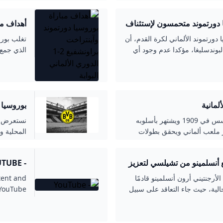
يا دورتموند متحمسون لإستئناف
الألماني البوابة
 دورتموند الألماني لكرة القدم، أن
تغلب بورو
بوندسليغا، مؤكدا عدم وجود أي
الذي جمع 
تصريحات صحفية ، إن المعايير
الدوري الأ
تتضمن أعلى مستويات ممكنة
حادثات التي أجريت، أكدت
لمانية
بوروسيا د
بوروسيا دورتموند، أحد أشهر أندية ألمانيا، تأسس في 1909 ويشتهر بأسلوبه
نستعرض في
ر ملعب ألماني ويحقق بطولات
المحلية وا
في مدينة دورتموند.
والعالمية
ع أنسلمينو من تشيلسي لتعزيز
- YOUTUBE
أرجنتيني أرون أنسلمينو قادمًا
tent and
الية، حيث جاء التعاقد على سبيل
 YouTube.