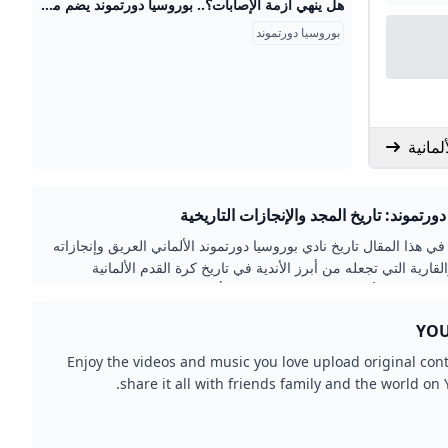
هل ينهي أزمة الإصابات؟.. بوروسيا دورتموند يضم مدافع تشيلسي في صفقة عاجلة – جريدة مانشيت أعلن نادي بوروسيا دورتموند عن ضم المدافع الأرجنتيني أرون أنسلمينو من تشيلسي الإنجليزي على سبيل الإعارة حتى صيف 2026، مع خيار الشراء النهائي. جاءت هذه الخطوة اقرأ أيضًا:عودة نارية.. كرواتيا تستعيد قمة تصفيات مونديال 2026 فهل تحافظ عليها؟ أوضح لارس ريكن، المدير التنفيذي لبوروسيا دورتموند، أن هذه الصفقة كانت ضرورية وملحة. وأشار ريكن إلى أن الإصابات التي تعرض لها لاعبون أساسيون في قلب الدفاع، مثل إيمري تشان ونيكو شلوتيربك ونيكلاس زوله، دفعت إدارة النادي للتحرك بسرعة لتدعيم هذا المركز الحيوي لضمان استقرار الفريق.
بوروسيا دورتموند
مانية
ورتموند: تاريخ المجد والإنجازات التاريخية
 هذا المقال تاريخ نادي بوروسيا دورتموند الألماني العريق وإنجازاته
لقارية التي تجعله من أبرز الأندية في تاريخ كرة القدم الألمانية
، مع تفصيل لأبرز البطولات التي حققها وأهمية ملعبه وجماهيره الوفية.
Enjoy the videos and music you love upload original con
share it all with friends family and the world on