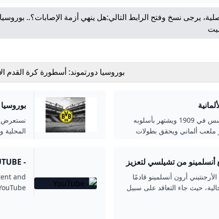
لية، يرجى نسخ وفتح الرابط التالي:
هل ينهي أزمة الإصابات؟.. بوروسيا
شيت
بوروسيا دورتموند: أسطورة كرة القدم الأل
لمانية
بوروسيا د
بوروسيا دورتموند، أحد أشهر أندية ألمانيا، تأسس في 1909 ويشتهر بأسلوبه
نستعرض في
ر ملعب ألماني ويحقق بطولات
المحلية وا
في مدينة دورتموند.
والعالمية
ع أنسلمينو من تشيلسي لتعزيز
- YOUTUBE
أرجنتيني أرون أنسلمينو قادمًا
tent and
الية، حيث جاء التعاقد على سبيل
 YouTube.