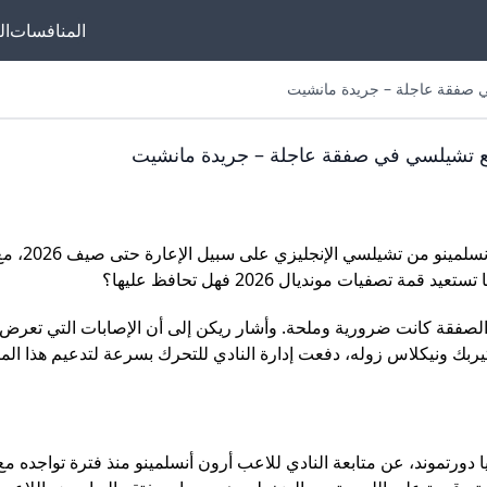
المنافسات
ال
في صفقة عاجلة – جريدة مانشيت
موقع بوروسيا دورت
افع تشيلسي في صفقة عاجلة – جريدة مانشيت
GoGoGo هو المن
لعشاق دورتموند في
العربي. هنا هتلاقي ك
عن ضم المدافع الأرجنتيني أرون أنسلم
بوروسيا دورتموند لحظ
تصفيات مونديال 2026 فهل تحافظ عليها؟
نتائج المباريات، جدول
الصفقة كانت ضرورية وملحة. وأشار ريكن إلى أن الإصابات التي تعرض 
الألماني، وتحليلات الأد
ربك ونيكلاس زوله، دفعت إدارة النادي للتحرك بسرعة لتدعيم هذا الم
انتقالات لاعبي بور
دورتموند، تاريخ النادي،
والإحصائيات، وأ
دورتموند، عن متابعة النادي للاعب أرون أنسلمينو منذ فترة تواجده مع
المباريات. كمان بنوفر