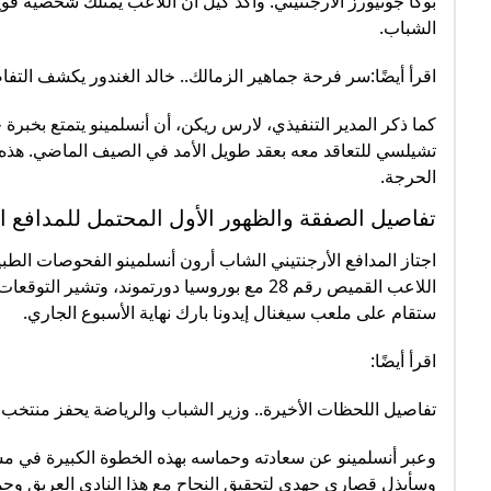
بوكا جونيورز الأرجنتيني. وأكد كيل أن اللاعب يمتلك شخصية ق
الشباب.
اقرأ أيضًا:سر فرحة جماهير الزمالك.. خالد الغندور يكشف التف
كما ذكر المدير التنفيذي، لارس ريكن، أن أنسلمينو يتمتع بخبرة 
تشيلسي للتعاقد معه بعقد طويل الأمد في الصيف الماضي. هذه ا
الحرجة.
تفاصيل الصفقة والظهور الأول المحتمل للمدافع ال
اجتاز المدافع الأرجنتيني الشاب أرون أنسلمينو الفحوصات الطبي
اللاعب القميص رقم 28 مع بوروسيا دورتموند، وت
ستقام على ملعب سيغنال إيدونا بارك نهاية الأسبوع الجاري.
اقرأ أيضًا:
تفاصيل اللحظات الأخيرة.. وزير الشباب والرياضة يحفز منتخب
وعبر أنسلمينو عن سعادته وحماسه بهذه الخطوة الكبيرة في مسيرت
وسأبذل قصارى جهدي لتحقيق النجاح مع هذا النادي العريق وجما