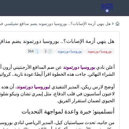
هل ينهي أزمة الإصابات؟.. بوروسيا دورتموند يضم مدافع تشيلسي 
Home
هل ينهي أزمة الإصابات؟.. بوروسيا دورتموند يضم مد
بوروسيا دورتموند
بوروسيا دورتموند
🕒 2
🗒️ 364
أعلن نادي
بوروسيا دورتموند
الشراء النهائي. جاءت هذه الخطوة اقرأ أيضًا:عودة نارية.. كرواتيا تستعيد قمة 
أوضح لارس ريكن، المدير التنفيذي ل
بوروسيا دورتموند
، أن هذه 
لاعبون أساسيون في قلب الدفاع، مثل إيمري تشان ونيكو شلوتي
الحيوي لضمان استقرار الفريق.
أنسلمينو: خبرة واعدة لمواجهة التحديات
من جانبه، تحدث سيباستيان كيل، المدير الرياضي لنادي بوروسيا 