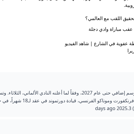
بية.
 تحقيق اللقب مع العالمي؟
 عقب مباراة وادي دجلة
 عفوية في الشارع | شاهد الفيديو
را
مدّد بوروسيا دورتموند عقد مدربه الكرواتي نيكو كوفاتش لموسم إضافي حتى عام 2027، وفقاً لما أعلنه النادي الألماني، الثلاثا
كوفاتش، الذي سبق أن أشرف على بايرن ميونيخ وآينتراخت فرنكفورت وموناكو الفرنسي، قيادة دورتمون
d