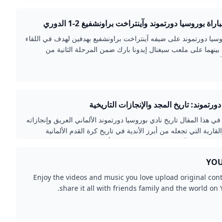
أهداف مباراة بوروسيا دورتموند وآينتراخت براونشفيغ 2-1 الدوري
سيا دورتموند على ضيفه آينتراخت براونشفيع بهدفين لهدف في اللقاء
بينهما على ملعب سيغنال إيدونا بارك ضمن المرحلة الثانية من
لما
ورتموند: تاريخ المجد والإنجازات التاريخية
 هذا المقال تاريخ نادي بوروسيا دورتموند الألماني العريق وإنجازاته
لقارية التي تجعله من أبرز الأندية في تاريخ كرة القدم الألمانية
، مع تفصيل لأبرز البطولات التي حققها وأهمية ملعبه وجماهيره الوفية.
Enjoy the videos and music you love upload original con
share it all with friends family and the world on