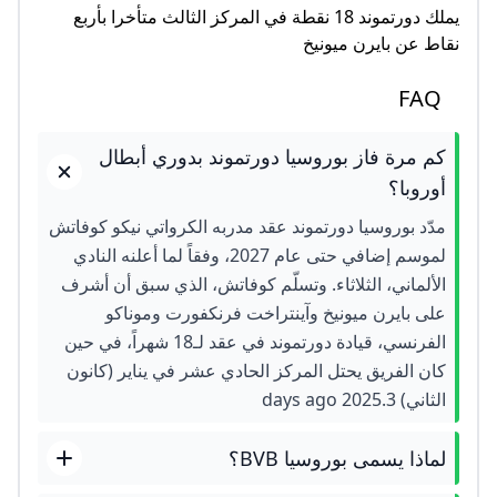
يملك دورتموند 18 نقطة في المركز الثالث متأخرا بأربع
نقاط عن بايرن ميونيخ
FAQ
كم مرة فاز بوروسيا دورتموند بدوري أبطال
أوروبا؟
مدّد بوروسيا دورتموند عقد مدربه الكرواتي نيكو كوفاتش
لموسم إضافي حتى عام 2027، وفقاً لما أعلنه النادي
الألماني، الثلاثاء. وتسلّم كوفاتش، الذي سبق أن أشرف
على بايرن ميونيخ وآينتراخت فرنكفورت وموناكو
الفرنسي، قيادة دورتموند في عقد لـ18 شهراً، في حين
كان الفريق يحتل المركز الحادي عشر في يناير (كانون
الثاني) 2025.3 days ago
لماذا يسمى بوروسيا BVB؟