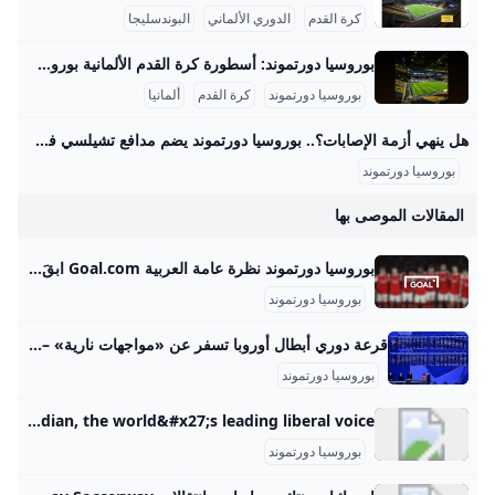
كرة القدم
الدوري الألماني
البوندسليجا
بوروسيا دورتموند: أسطورة كرة القدم الألمانية بوروسيا دورتموند هو نادٍ ألماني عريق تأسس في 19 ديسمبر 1909 بمدينة دورتموند الواقعة في منطقة الرور، شمال غرب ألمانيا، ويُعرف رسميًا باسم “بوروسيا دورتموند 09”. منذ تأسيسه، أصبح النادي رمزًا رياضيًا وثقافيًا هامًا في ألمانيا، حيث يمتلك قاعدة جماهيرية كبيرة تجاوزت 81,000 متفرج في ملعبه “سيغنال إيدونا بارك”، وهو أكبر ملعب في ألمانيا من حيث السعة. استقطب النادي عددًا من أبرز لاعبي كرة القدم وأسطوراته مثل يورغن كلينسمان وروبرت ليفاندوفسكي، مما أسهم في رفع مكانته ليس فقط محليًا بل وعالميًا.
بوروسيا دورتموند
كرة القدم
ألمانيا
هل ينهي أزمة الإصابات؟.. بوروسيا دورتموند يضم مدافع تشيلسي في صفقة عاجلة – جريدة مانشيت أعلن نادي بوروسيا دورتموند عن ضم المدافع الأرجنتيني أرون أنسلمينو من تشيلسي الإنجليزي على سبيل الإعارة حتى صيف 2026، مع خيار الشراء النهائي. جاءت هذه الخطوة اقرأ أيضًا:عودة نارية.. كرواتيا تستعيد قمة تصفيات مونديال 2026 فهل تحافظ عليها؟ أوضح لارس ريكن، المدير التنفيذي لبوروسيا دورتموند، أن هذه الصفقة كانت ضرورية وملحة. وأشار ريكن إلى أن الإصابات التي تعرض لها لاعبون أساسيون في قلب الدفاع، مثل إيمري تشان ونيكو شلوتيربك ونيكلاس زوله، دفعت إدارة النادي للتحرك بسرعة لتدعيم هذا المركز الحيوي لضمان استقرار الفريق.
بوروسيا دورتموند
المقالات الموصى بها
بوروسيا دورتموند نظرة عامة العربية Goal.com ابقَ في الطليعة مع أحدث بوروسيا دورتموند التغطيات. تعرف على آخر الأخبار وإحصاءات الفريق واللاعبين ونتائج المباريات في الوقت الفعلي، كل ذلك على GOAL
بوروسيا دورتموند
قرعة دوري أبطال أوروبا تسفر عن «مواجهات نارية» – الثورة نت ‘الثورة نت /.. أسفرت قرعة الدور الأول لدوري أبطال أوروبا لكرة القدم للموسم،(2025-2026) التي جرى سحبها ،مساء اليوم الخميس، في موناكو، عن مواجهات مثيرة بين الفرق الكبرى “عمالقة القارة العجوز”. وتم تصنيف الفرق المشاركة في دوري أبطال أوروبا 2025-2026، قبل القرعة كالتالي: - المستوى الأول: برشلون’ رياضةOn أغسطس 28, 2025
بوروسيا دورتموند
Borussia Dortmund The Guardian Latest news, sport, business, comment, analysis and reviews from the Guardian, the world&#x27;s leading liberal voice
بوروسيا دورتموند