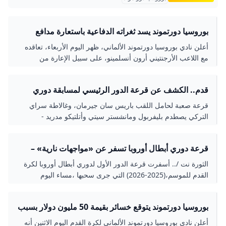
بوروسيا دورتموند يسد ثغراته الدفاعية باستعارة مدافع
تشيلسي الشرق رياضة
أعلن نادي بوروسيا دورتموند الألماني، ظهر اليوم الأربعاء، تعاقده
مع اللاعب الأرجنتيني أرون أنسلمينو، على سبيل الإعارة من
تشيلسي الإنجليزي حتى نهاية الموسم الحالي الشرق رياضة
قدم.. الكشف عن قرعة الدور الرئيسي لمسابقة دوري
أبطال أوروبا
قرعة صعبة لحامل اللقب باريس سان جيرمان، وغالاطة سراي
التركي يصطدم بليفربول ومانشستر سيتي وأتلتيكو مدريد -
Anadolu Ajansı
قرعة دوري أبطال أوروبا تسفر عن «مواجهات نارية» –
الثورة نت
الثورة نت /.. أسفرت قرعة الدور الأول لدوري أبطال أوروبا لكرة
القدم للموسم،(2025-2026) التي جرى سحبها ،مساء اليوم
الخميس، في موناكو، عن مواجهات مثيرة بين الفرق الكبرى
عمالقة القارة العجوز. وتم تصنيف الفرق المشاركة في دوري
بوروسيا دورتموند يتوقع خسائر بقيمة 50 مليون دولار بسبب
أبطال أوروبا 2025-2026، قبل القرعة كالتالي: - المستوى الأول:
أزمة كورونا
برشلون
أعلن نادي بوروسيا دورتموند الألماني لكرة القدم اليوم الاثنين أنه