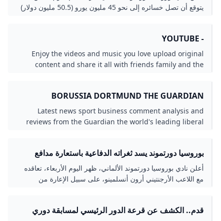
يتوقع أن تصل خسائره إلى نحو 45 مليون يورو (50.5 مليون دولار)
في الموسم المنقضي، وذلك...
- YOUTUBE
Enjoy the videos and music you love upload original
content and share it all with friends family and the
world on YouTube.
BORUSSIA DORTMUND THE GUARDIAN
Latest news sport business comment analysis and
reviews from the Guardian the world's leading liberal
voice
بوروسيا دورتموند يسد ثغراته الدفاعية باستعارة مدافع
تشيلسي الشرق رياضة
أعلن نادي بوروسيا دورتموند الألماني، ظهر اليوم الأربعاء، تعاقده
مع اللاعب الأرجنتيني أرون أنسلمينو، على سبيل الإعارة من
تشيلسي الإنجليزي حتى نهاية الموسم الحالي الشرق رياضة
قدم.. الكشف عن قرعة الدور الرئيسي لمسابقة دوري