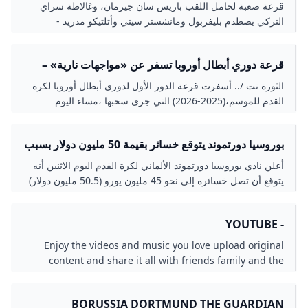
أبطال أوروبا
قرعة صعبة لحامل اللقب باريس سان جيرمان، وغالاطة سراي
التركي يصطدم بليفربول ومانشستر سيتي وأتلتيكو مدريد -
Anadolu Ajansı
قرعة دوري أبطال أوروبا تسفر عن «مواجهات نارية» –
الثورة نت
الثورة نت /.. أسفرت قرعة الدور الأول لدوري أبطال أوروبا لكرة
القدم للموسم،(2025-2026) التي جرى سحبها ،مساء اليوم
الخميس، في موناكو، عن مواجهات مثيرة بين الفرق الكبرى
عمالقة القارة العجوز. وتم تصنيف الفرق المشاركة في دوري
بوروسيا دورتموند يتوقع خسائر بقيمة 50 مليون دولار بسبب
أبطال أوروبا 2025-2026، قبل القرعة كالتالي: - المستوى الأول:
أزمة كورونا
برشلون
أعلن نادي بوروسيا دورتموند الألماني لكرة القدم اليوم الاثنين أنه
يتوقع أن تصل خسائره إلى نحو 45 مليون يورو (50.5 مليون دولار)
في الموسم المنقضي، وذلك...
- YOUTUBE
Enjoy the videos and music you love upload original
content and share it all with friends family and the
world on YouTube.
BORUSSIA DORTMUND THE GUARDIAN