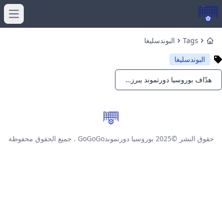
menu
Tags
البوندسليغا
Home
البوندسليغا
هدّاف بوروسيا دورتموند يبرز في المواسم الحديثة: من هم الأبرز؟
Notifications
حقوق النشر ©2025
بوروسيا دورتموندGoGoGo
. جميع الحقوق محفوظة